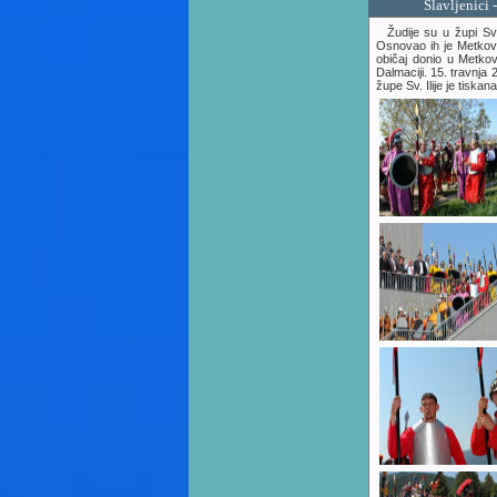
Slavljenici 
Žudije su u župi Sv. I
Osnovao ih je Metkova
običaj donio u Metkov
Dalmaciji. 15. travnja
župe Sv. Ilije je tiskana