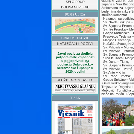
vidonjski župnik do
SELO PRUD
županica Mira Buconić
DOLINA NERETVE
Strikomanu za zajedn
bedemima do crkve Snj
POPIS ULICA
stručan komentar.
Na smotri su sudjelova
Sv. Nikole Biskupa – 
Sv. Stjepana Prvomuč
Sv. Ilije Proroka – Me
Gospe Karmelske – Ba
Presvetog Trojstva –
GRAD METKOVIĆ
Marijina Uznesenja – 
NATJEČAJI i POZIVI
Našašća Svetog Križa
Sv. Mihovila – Murter,
Sv. Mihovila – Promin
Javni poziv za dodjelu
Sv. Stjepana Prvomuč
potpora male vrijednosti
Srca Isusova i Marijin
u poljoprivredi na
Sv. Duha – Tisno,
području Dubrovačko-
Sv. Stjepana Prvomu
neretvanske županije u
Sv. Mihovila – Vareš,
2020. godini
Sv. Ante – Knin,
Sv. Frane – Imotski,
Gospe Snježne – Vid
SLUŽBENO GLASILO
Osim velikog angažma
Trojstva iz Rogotina 
Metković, Turistička 
bit će na Prviću u Še
TISAK