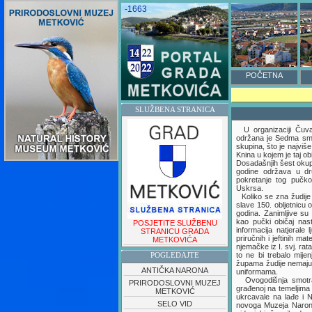
-1663
POČETNA
SLUŽBENA STRANICA
U organizaciji Čuvar
održana je Sedma smo
skupina, što je najviše
Knina u kojem je taj o
Dosadašnjih šest okup
godine održava u dru
pokretanje tog pučko
Uskrsa.
Koliko se zna žudije ž
slave 150. obljetnicu
godina. Zanimljive su
kao pučki običaj nas
POSJETITE SLUŽBENU
informacija natjerale
STRANICU GRADA
priručnih i jeftinih m
METKOVIĆA
njemačke iz I. svj. rat
to ne bi trebalo mije
POGLEDAJTE
župama žudije nemaju 
ANTIČKA NARONA
uniformama.
Ovogodišnja smotra 
PRIRODOSLOVNI MUZEJ
građenoj na temeljima
METKOVIĆ
ukrcavale na lađe i N
SELO VID
novoga Muzeja Narone 