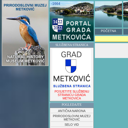
-1664
POČETNA
SLUŽBENA STRANICA
POSJETITE SLUŽBENU
STRANICU GRADA
METKOVIĆA
POGLEDAJTE
ANTIČKA NARONA
PRIRODOSLOVNI MUZEJ
METKOVIĆ
SELO VID