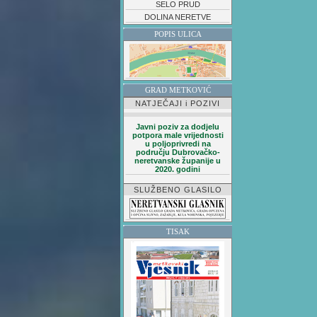
SELO PRUD
DOLINA NERETVE
POPIS ULICA
GRAD METKOVIĆ
NATJEČAJI i POZIVI
Javni poziv za dodjelu
potpora male vrijednosti
u poljoprivredi na
području Dubrovačko-
neretvanske županije u
2020. godini
SLUŽBENO GLASILO
TISAK