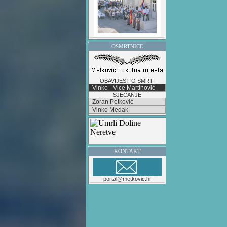
OSMRTNICE
OBAVIJEST O SMRTI
Vinko - Vice Martinović
SJEĆANJE
Zoran Petković
Vinko Medak
KONTAKT
portal@metkovic.hr