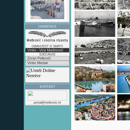
OSMRTNICE
OBAVIJEST O SMRTI
Vinko - Vice Martinović
SJEĆANJE
Zoran Petković
Vinko Medak
KONTAKT
portal@metkovic.hr