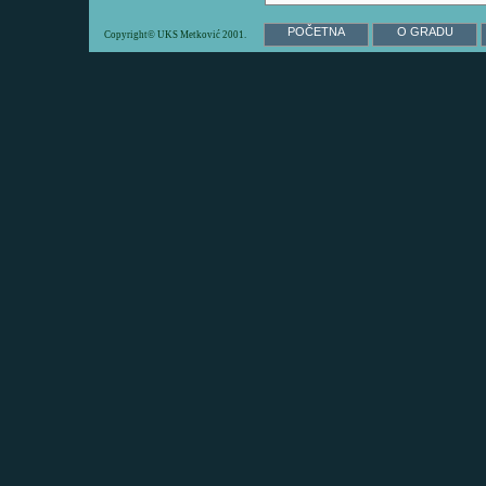
POČETNA
O GRADU
Copyright© UKS Metković 2001.