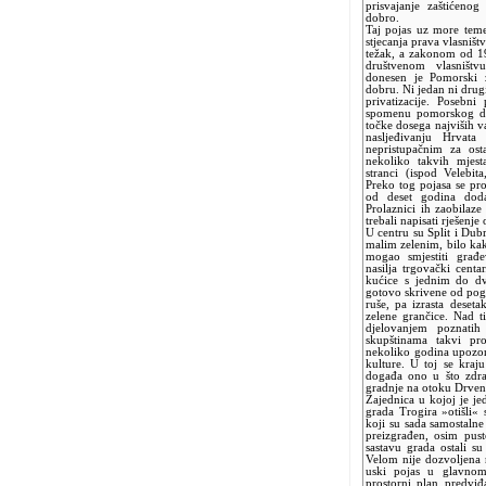
prisvajanje zaštićeno
dobro.
Taj pojas uz more temel
stjecanja prava vlasništ
težak, a zakonom od 1
društvenom vlasništ
donesen je Pomorski
dobru. Ni jedan ni drug
privatizacije. Posebn
spomenu pomorskog do
točke dosega najviših 
nasljeđivanju Hrvata
nepristupačnim za os
nekoliko takvih mjest
stranci (ispod Velebit
Preko tog pojasa se pr
od deset godina doda
Prolaznici ih zaobilaze
trebali napisati rješenje
U centru su Split i Dub
malim zelenim, bilo kak
mogao smjestiti građ
nasilja trgovački cent
kućice s jednim do dv
gotovo skrivene od pogl
ruše, pa izrasta deset
zelene grančice. Nad t
djelovanjem poznati
skupštinama takvi pro
nekoliko godina upozor
kulture. U toj se kra
događa ono u što zdr
gradnje na otoku Drve
Zajednica u kojoj je j
grada Trogira »otišli«
koji su sada samostalne 
preizgrađen, osim pus
sastavu grada ostali s
Velom nije dozvoljena 
uski pojas u glavnom
prostorni plan predviđ