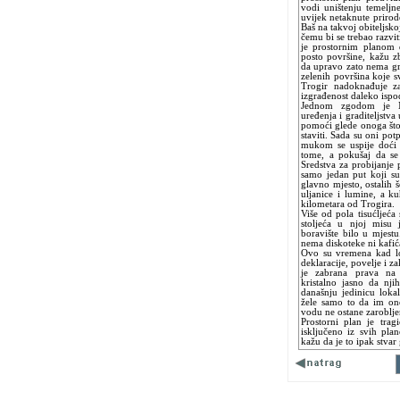
vodi uništenju temeljn
uvijek netaknute priro
Baš na takvoj obiteljsk
čemu bi se trebao razvi
je prostornim planom d
posto površine, kažu z
da upravo zato nema gr
zelenih površina koje s
Trogir nadoknađuje z
izgrađenost daleko ispo
Jednom zgodom je Min
uređenja i graditeljstv
pomoći glede onoga što 
staviti. Sada su oni po
mukom se uspije doći 
tome, a pokušaj da se 
Sredstva za probijanje p
samo jedan put koji su
glavno mjesto, ostalih š
uljanice i lumine, a ku
kilometara od Trogira.
Više od pola tisućljeća
stoljeća u njoj misu 
boravište bilo u mjest
nema diskoteke ni kafić
Ovo su vremena kad lo
deklaracije, povelje i 
je zabrana prava na
kristalno jasno da nj
današnju jedinicu loka
žele samo to da im ono
vodu ne ostane zaroblje
Prostorni plan je trag
isključeno iz svih pla
kažu da je to ipak stvar