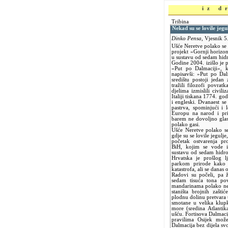
iz d
Tribina
Nekad su se lovile jegul
Dinko Pensa,
Vjesnik 5
Ušće Neretve polako se 
projekt »Gornji horizon
u sustavu od sedam hidr
Godine 2004. izišlo je p
»Put po Dalmaciji«, k
napisavši: »Put po Da
središtu postoji jedan
tražili filozofi povrat
djelima izmislili civil
Italiji tiskana 1774. go
i engleski. Dvanaest se
pastrva, spominjući i 
Europu na narod i pri
barem ne dovoljno glas
polako gasi.
Ušće Neretve polako se
gdje su se lovile jegulj
početak ostvarenja pro
BiH, kojim se vode i
sustavu od sedam hidroe
Hrvatska je prošlog lj
parkom prirode kako b
katastrofa, ali se danas
Radovi su počeli, pa ž
sedam tisuća tona pov
mandarinama polako nest
staništa brojnih zašti
plodnu dolinu pretvara 
smotane u velika klupk
more (sredina Atlantik
ušću. Fortisova Dalmacij
pravilima Osijek mož
Dalmacija bez dijela sv