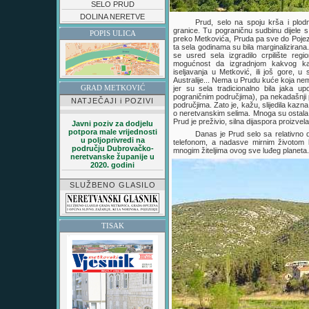
SELO PRUD
DOLINA NERETVE
Prud, selo na spoju krša i plod
granice. Tu pograničnu sudbinu dijele 
POPIS ULICA
preko Metkovića, Pruda pa sve do Pojeze
ta sela godinama su bila marginaliziran
se usred sela izgradilo crpilište re
mogućnost da izgradnjom kakvog kap
iseljavanja u Metković, ili još gore,
Australije... Nema u Prudu kuće koja ne
GRAD METKOVIĆ
jer su sela tradicionalno bila jaka up
pograničnim područjima), pa nekadašnji pol
NATJEČAJI i POZIVI
područjima. Zato je, kažu, slijedila kazn
o neretvanskim selima. Mnoga su ostala
Prud je preživio, silna dijaspora proizvel
Javni poziv za dodjelu
potpora male vrijednosti
Danas je Prud selo sa relativn
u poljoprivredi na
telefonom, a nadasve mirnim životom ko
području Dubrovačko-
mnogim žiteljima ovog sve luđeg planeta.
neretvanske županije u
2020. godini
SLUŽBENO GLASILO
TISAK