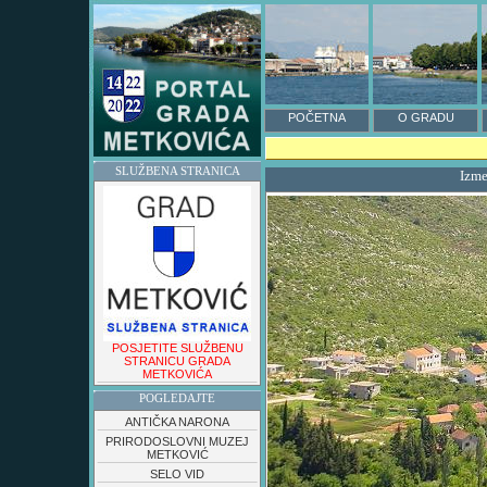
POČETNA
O GRADU
SLUŽBENA STRANICA
Izme
POSJETITE SLUŽBENU
STRANICU GRADA
METKOVIĆA
POGLEDAJTE
ANTIČKA NARONA
PRIRODOSLOVNI MUZEJ
METKOVIĆ
SELO VID