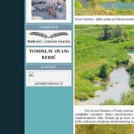
Izvor Norina - pitka voda za Neretvansku
OSMRTNICE
KONTAKT
portal@metkovic.hr
Od izvora Norina u Prudu prema Vi
ozbiljnijim zavojem. Staro neretvansko p
tradicionalnom stilu. Dodan joj je krov
kožu sačuvao od jakog neretvanskog s