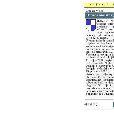
vijesti
Gradske vijesti
Održano Gradsko vij
Metković
,
21
Gradsko Vijeć
izvršenju 
infrastruktur
kuna ostvare
naknade od gospodar
977.662,47 kuna).
Ukupni rashodi iznosi
izvješće o izvršenju
komunalne infrastrukt
doprinosom ostvaren
umjesto planiranih 1.01
Vijećnici su usvojili i 
na Statut Gradske knji
11. rujna 2006. regist
te 1. listopada 2006. 
Odluku o osnivanju G
donijelo je Gradsko vi
19. prosinca 2005.
Usvojen je i prijedlog
objekata. Prema toj o
ugostiteljskih objek
subotom, kada je dozv
blagdana Sv. Ilije i
produžen za dva sata.
Gradsko vijeće donijel
Županijski sud u Dubro