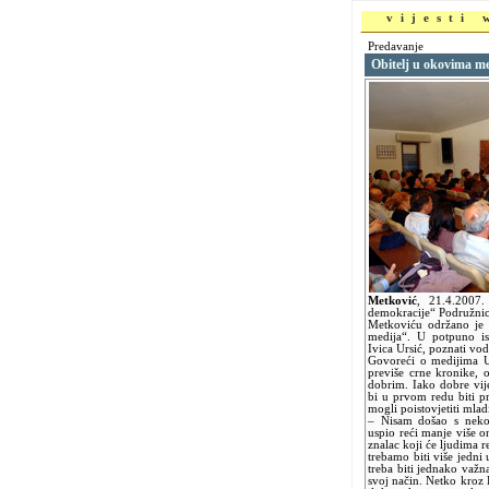
vijesti
Predavanje
Obitelj u okovima m
Metković
,
21.4.2007
demokracije“ Podružnic
Metkoviću održano je 
medija“. U potpuno is
Ivica Ursić, poznati vod
Govoreći o medijima U
previše crne kronike, 
dobrim. Iako dobre vije
bi u prvom redu biti p
mogli poistovjetiti mlad
– Nisam došao s nek
uspio reći manje više o
znalac koji će ljudima r
trebamo biti više jedn
treba biti jednako važna
svoj način. Netko kroz 