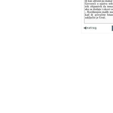
ili kao altruist pa makar
Govoreći o nazivu trib
trik objasnivši da tema
ako se dodaju i okovi on
– Korištenjem malih medi
kad ih privučete bitan
zaključio je Ursić.