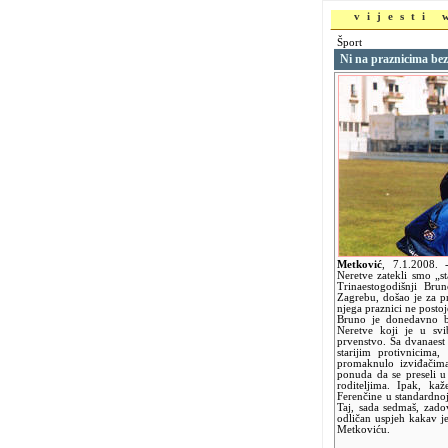
vijesti
Šport
Ni na praznicima be
Metković
,
7.1.2008.
Neretve zatekli smo „
Trinaestogodišnji Br
Zagrebu, došao je za p
njega praznici ne postoj
Bruno je donedavno b
Neretve koji je u svi
prvenstvo. Sa dvanaest
starijim protivnicima,
promaknulo izviđačim
ponuda da se preseli u
roditeljima. Ipak, ka
Ferenčine u standardno
Taj, sada sedmaš, zado
odličan uspjeh kakav 
Metkoviću.