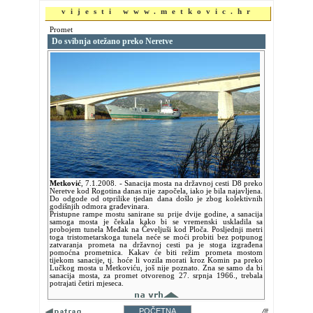
vijesti www.metkovic.hr
Promet
Do svibnja otežano preko Neretve
Metković
,
7.1.2008.
- Sanacija mosta na državnoj cesti D8 preko
Neretve kod Rogotina danas nije započela, iako je bila najavljena.
Do odgode od otprilike tjedan dana došlo je zbog kolektivnih
godišnjih odmora građevinara.
Pristupne rampe mostu sanirane su prije dvije godine, a sanacija
samoga mosta je čekala kako bi se vremenski uskladila sa
probojem tunela Međak na Čeveljuši kod Ploča. Posljednji metri
toga tristometarskoga tunela neće se moći probiti bez potpunog
zatvaranja prometa na državnoj cesti pa je stoga izgrađena
pomoćna prometnica. Kakav će biti režim prometa mostom
tijekom sanacije, tj. hoće li vozila morati kroz Komin pa preko
Lučkog mosta u Metkoviću, još nije poznato. Zna se samo da bi
sanacija mosta, za promet otvorenog 27. srpnja 1966., trebala
potrajati četiri mjeseca.
POČETNA