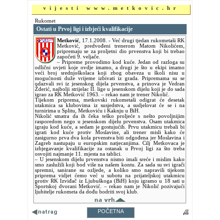
vijesti www.metkovic.hr
Rukomet
Ostati u Prvoj ligi i izbjeći kvalifikacije
Metković
,
17.1.2008.
- Već drugi tjedan rukometaši RK
Metković, predvođeni trenerom Matom Nikolićem,
pripremaju se za proljetni dio prvenstva koji bi trebao
započeti 9. veljače.
– Pripreme provodimo kod kuće. Jedan od razloga su
odlični uvjeti koje ovdje imamo, a drugi je što u ekipi imamo
veći broj srednjoškolaca koji zbog obaveza u školi nisu u
mogućnosti duže vrijeme izbivati iz grada. Pripremama su se
odazvali svi iz jesenskog dijela prvenstva, a prinova je Vedran
Žderić, najbolji strijelac II. lige u jesenskom dijelu koji je do sada
igrao za RK Metković 1963. – rekao nam je trener Nikolić.
Tijekom priprema, metkovski rukometaši odigrat će desetak
utakmica sa klubovima iz susjedstva, a sudjelovat će se i na
turnirima u Splitu, Metkoviću i Kaknju u BiH.
Nikolić smatra da ih čeka teško proljeće s nešto povoljnijim
rasporedom nego u jesenskom dijelu prvenstva. Osam utakmica
igraju kod kuće, a sedam je gostujućih. Prvu utakmicu trebali bi
igrati kod kuće protiv Moslavine, ali trener misli kako će
zasigurno prva dva kola prvenstva biti odgođena jer Moslavina i
Zagreb nastupaju u europskim natjecanjima. Cilj Metkovaca je
izbjegavanje kvalifikacije za ostanak u Prvoj ligi za što treba
osvojiti najmanje 11. mjesta na tablici.
– U jesenskom dijelu prvenstva nismo imali sreće i mislim kako
smo zaslužili koji bod više na našem kontu. Za sada su svi igrači
spremni, sanirane su ozljede, a koliko smo napravili tijekom
priprema vidjet ćemo već u subotu na prijateljskoj utakmicu
protiv RK Izviđač iz Ljubuškoga (BiH) koju igramo u 18 sati u
Športskoj dvorani Metković. – rekao nam je Nikolić pozivajući
ljubitelje rukometa da dođu bodriti svoj klub.
POČETNA