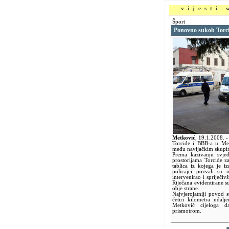
vijesti
Šport
Ponovno sukob Torci
Metković
,
19.1.2008.
-
Torcide i BBB-a u Met
među navijačkim skupi
Prema kazivanju svje
prostorijama Torcide za
tablica iz kojega je i
policajci pozvali su
intervenirao i spriječiv
Riječana evidentirane su
obje strane.
Najvjerojatniji povod
četiri kilometra udal
Metković cijeloga d
prismotrom.