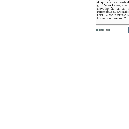
škripu kočnica zaustav
golf četvorka registraci
djevojke što su se, v
automobilu sa suvozačeve
nagnula preko prijatelji
brzinom mi vozimo?“