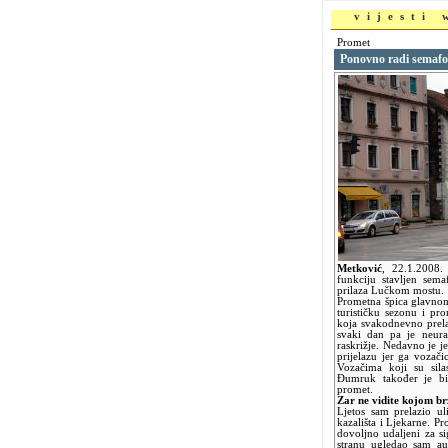
vijesti
Promet
Ponovno radi semafo
Metković
,
22.1.2008
funkciju stavljen sema
prilaza Lučkom mostu.
Prometna špica glavno
turističku sezonu i pr
koja svakodnevno prela
svaki dan pa je neura
raskrižje. Nedavno je 
prijelazu jer ga vozači
Vozačima koji su sila
Đumruk također je bil
promet.
Zar ne vidite kojom b
Ljetos sam prelazio ul
kazališta i Ljekarne. Pr
dovoljno udaljeni za s
stranu ugledao sam au