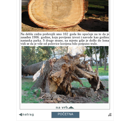
Na deblu cedra prebrojili smo 102 goda što upućuje na to da je
zasađen 1906. godine, koju povijesni izvori i navode kao godinu
nastanka parka. S druge strane, na mjestu gdje je došlo do loma
vidi se da je više od polovice korijena bilo potpuno trulo.
POČETNA