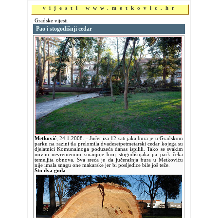
vijesti www.metkovic.hr
Gradske vijesti
Pao i stogodišnji cedar
Metković
,
24.1.2008.
- Jučer iza 12 sati jaka bura je u Gradskom
parku na razini tla prelomila dvadesetpetmetarski cedar kojega su
djelatnici Komunalnoga poduzeća danas ispilili. Tako se svakim
novim nevremenom smanjuje broj stogodišnjaka pa park čeka
temeljita obnova. Sva sreća je da jučerašnja bura u Metkoviću
nije imala snagu one makarske jer bi posljedice bile još teže.
Sto dva goda