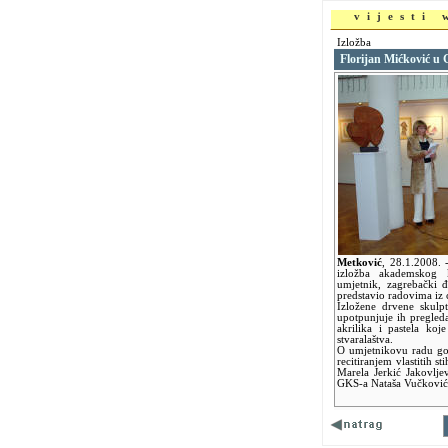
vijesti
Izložba
Florijan Mićković u
Metković
,
28.1.2008.
izložba akademskog k
umjetnik, zagrebački đ
predstavio radovima iz 
Izložene drvene skulpt
upotpunjuje ih pregleda
akrilika i pastela ko
stvaralaštva.
O umjetnikovu radu gov
recitiranjem vlastitih s
Marela Jerkić Jakovljev
GKS-a Nataša Vučković, 