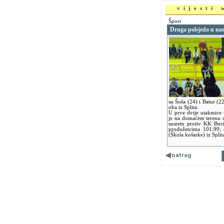
vijesti
Šport
Druga pobjeda u nas
su Šoša (24) i Batur (2
oba iz Splita.
U prve dvije utakmice
je na domaćem terenu os
susretu protiv KK Bori
produžetcima 101:99; 
(Škola košarke) iz Split