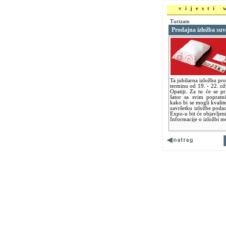
vijesti
Turizam
Prodajna izložba suv
Ta jubilarna izložbu pr
terminu od 19. - 22. ož
Opatiji. Za tu će se p
šator sa svim popratni
kako bi se mogli kvalitet
završetku izložbe podaci
Expo-u bit će objavljen
Informacije o izložbi m