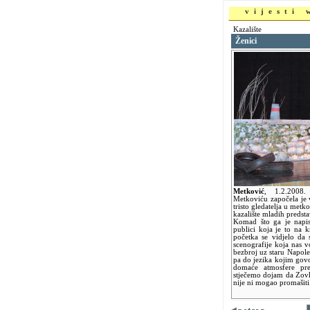
vijesti
Kazalište
Ženici
Metković
,
1.2.2008
Metkoviću započela je 
tristo gledatelja u me
kazalište mladih predsta
Komad što ga je napis
publici koja je to na 
početka se vidjelo da
scenografije koja nas 
bezbroj uz staru Napole
pa do jezika kojim govo
domaće atmosfere pre
stječemo dojam da Zo
nije ni mogao promašiti