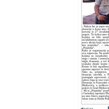
- Nakon što je uspio st
donacija u kojoj smo d
kreveta te 27 invalids
pogon. Ta kolica smo d
kojima su bila neop
invaliditetom uspjeli iz
novu akciju koju upra
bez prepreka“. – reka
„Prijatelja“.
Kako je organizacija pr
ova najnovija. Na podr
kojima su neophodni o
nego i starim i nemoć
stiglo dvanaest, a već i
svakako dizalo kojim s
Kome će biti ugrađeno,
oprema sigurno će doći d
Tako su, primjerice, 
donacije završila u P
pomagala ugovorom da
nakon čega se ona vrać
Donaciju iz Francuske d
Metkovića, a troškove
pokrit će Grad Metkovi
- Mi iz „Prijatelja“ po
i Carinskoj ispostavi Pl
pa smo čitavu papirologi
rekao nam je Antiša Pulj