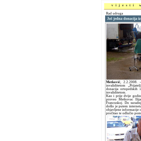
vijesti
Rad udruga
Još jedna donacija i
Metković
,
2.2.2008.
invaliditetom „Prijat
donacija ortopedskih 
invaliditetom.
Kao i prije dvije godi
proveo Metkovac Ilij
Francuskoj. Do suradnj
došlo je putem internet
objavljene informacije o
pročitao te odlučio pom