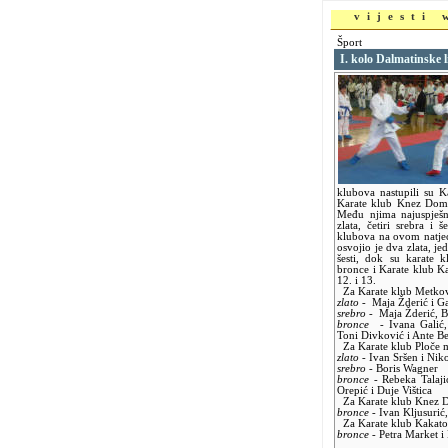
vijesti
Šport
I. kolo Dalmatinske l
klubova nastupili su K
Karate klub Knez Doma
Među njima najuspješn
zlata, četiri srebra i
klubova na ovom natjec
osvojio je dva zlata, j
šesti, dok su karate 
bronce i Karate klub K
12. i 13.
Za Karate klub Metkovi
zlato
- Maja Žderić i G
srebro
- Maja Žderić, Br
bronce
- Ivana Galić, 
Toni Divković i Ante B
Za Karate klub Ploče me
zlato
- Ivan Sršen i Nik
srebro
- Boris Wagner
bronce
- Rebeka Talajić
Orepić i Duje Vištica
Za Karate klub Knez D
bronce
- Ivan Kljusurić
Za Karate klub Kakato 
bronce
- Petra Market i