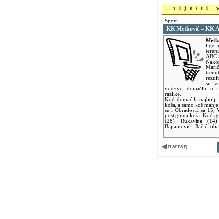
vijesti
Šport
KK Metković – KK A
Metk
lige 
teren
ABC S
Nakon
Mari
trenu
rezult
su za
vodstvo domaćih u na
razlike.
Kod domaćih najbolji s
koša, a samo koš manje po
se i Obradović sa 15, 
postignuta koša. Kod gos
(28), Rukavina (14)
Bajramović i Bačić, oba