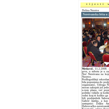
vijesti
Dolina Neretve
Neretvanska fešta u
Metković
,
11.2.2008.
prve, u subotu je u z
Noć Neretvana na kojo
Neretve.
Prošlogodišnji rekordan
bila popunjena do poslj
organizator, Udruga Ne
morao zakupiti još jedn
n-tom planu, već prema
politike vidjelo se kol
rodni kraj te koliko ga
bili predsjednik Sabor
Gabrić Jambo, a kao g
zastupnici Željka A
Dubrovačko-neretvans
Karamatić, rektor Sveu