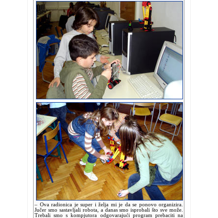
– Ova radionica je super i želja mi je da se ponovo organizira.
Jučer smo sastavljali robota, a danas smo isprobali što sve može.
Trebali smo s kompjutora odgovarajući program prebaciti na