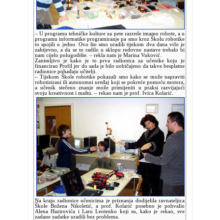
– U programu tehničke kulture za pete razrede imamo robote, a u
programu informatike programiranje pa smo kroz Školu robotike
to spojili u jedno. Ovo što smo uradili tijekom dva dana vrlo je
zahtjevno, a da se to radilo u sklopu redovne nastave trebalo bi
nam cijelo polugodište. – rekla nam je Marina Vuković.
Zanimljivo je kako je to prva radionica za učenike koju je
financirao Profil jer do sada je bilo uobičajeno da takve besplatne
radionice pohađaju učitelji.
– Tijekom Škole robotike pokazali smo kako se može napraviti
robotizirani ili autonomni uređaj koji se pokreće pomoću motora,
a učenik stečeno znanje može primijeniti u praksi razvijajući
svoju kreativnost i maštu. – rekao nam je prof. Ivica Kolarić.
Na kraju radionice učenicima je priznanja dodijelila ravnateljica
Škole Božena Nikoletić, a prof. Kolarić posebno je pohvalio
Alena Hazirovića i Laru Leotenko koji su, kako je rekao, sve
zadane zadatke uradili bez problema.