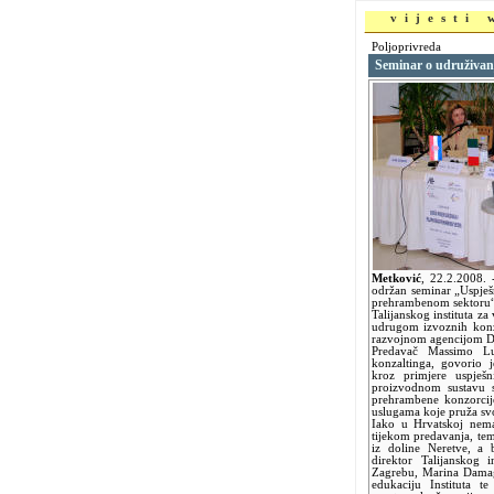
vijesti
Poljoprivreda
Seminar o udruživan
Metković
,
22.2.2008.
održan seminar „Uspješ
prehrambenom sektoru“.
Talijanskog instituta za
udrugom izvoznih kon
razvojnom agencijom D
Predavač Massimo Lup
konzaltinga, govorio 
kroz primjere uspješn
proizvodnom sustavu 
prehrambene konzorci
uslugama koje pruža sv
Iako u Hrvatskoj nem
tijekom predavanja, tem
iz doline Neretve, a b
direktor Talijanskog 
Zagrebu, Marina Damag
edukaciju Instituta 