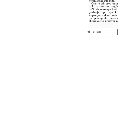
neretvanske županije.
– Ovo je tek prvo od n
se kroz iskustvo drugi
način da se okupe ljudi k
druženje upoznaju i 
Županiju ovakva predava
predpristupnih fondova
Dubrovačko-neretvansk