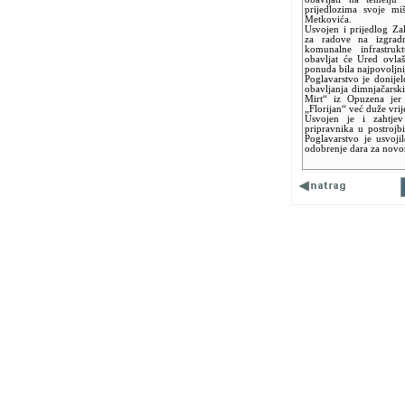
prijedlozima svoje mi
Metkovića.
Usvojen i prijedlog Z
za radove na izgradnj
komunalne infrastruk
obavljat će Ured ovlaš
ponuda bila najpovoljnija
Poglavarstvo je donij
obavljanja dimnjačars
Mirt“ iz Opuzena jer 
„Florijan“ već duže vri
Usvojen je i zahtje
pripravnika u postrojb
Poglavarstvo je usvoji
odobrenje dara za novo