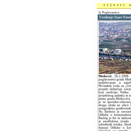
vijesti
Iz Poglavarstva
Uređenje Stare Nere
Metković
,
26.2.2008.
poglavarstva grada Metk
sudjelovanju u zaje
Hrvatskih voda za „Ure
projekt uključuje osvj
koji razdvaja Veliku
projektnog zadatka te 
planu grada Metkovića 
je za sportsko-rekreac
druga obala uz ulicu 
neizgrađeno građevinsko
Na Sjednici je usvoje
Odluke o komunalnom 
Razlog je što se tijek
je predložena izrad
određenih točaka. Shod
dopuni Odluke o kom
obavljati na temelju