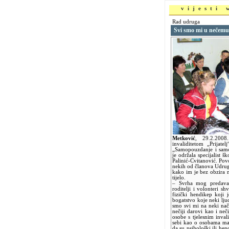
vijesti
Rad udruga
Svi smo mi u nečemu
Metković
,
29.2.200
invaliditetom „Prijat
„Samopouzdanje i samo
je održala specijalist š
Palinić-Cvitanović. Pov
nekih od članova Udruge
kako im je bez obzira n
tijelo.
– Svrha mog predavan
roditelji i volonteri s
fizički hendikep koji 
bogatstvo koje neki lj
smo svi mi na neki nač
nečiji darovi kao i neč
osobe s tjelesnim inva
sebi kao o osobama man
da su psihološki ili he