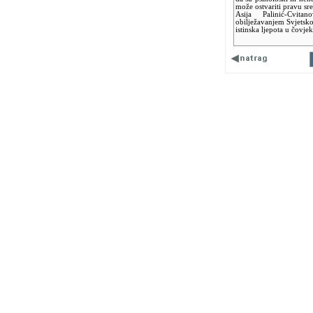
može ostvariti pravu sre
Asija Palinić-Cvit
obilježavanjem Svjetsko
istinska ljepota u čovjek