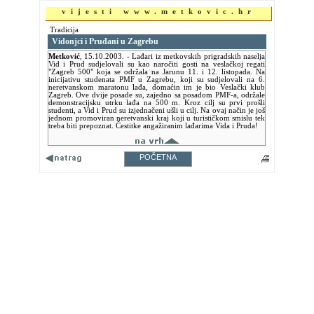
vijesti www.metkovic.hr
Tradicija
Vidonjci i Pruđani u Zagrebu
Metković
,
15.10.2003.
- Lađari iz metkovskih prigradskih naselja
Vid i Prud sudjelovali su kao naročiti gosti na veslačkoj regati
"Zagreb 500" koja se održala na Jarunu 11. i 12. listopada. Na
inicijativu studenata PMF u Zagrebu, koji su sudjelovali na 6.
neretvanskom maratonu lađa, domaćin im je bio Veslački klub
Zagreb. Ove dvije posade su, zajedno sa posadom PMF-a, održale
demonstracijsku utrku lađa na 500 m. Kroz cilj su prvi prošli
studenti, a Vid i Prud su izjednačeni ušli u cilj. Na ovaj način je još
jednom promoviran neretvanski kraj koji u turističkom smislu tek
treba biti prepoznat. Čestitke angažiranim lađarima Vida i Pruda!
POČETNA