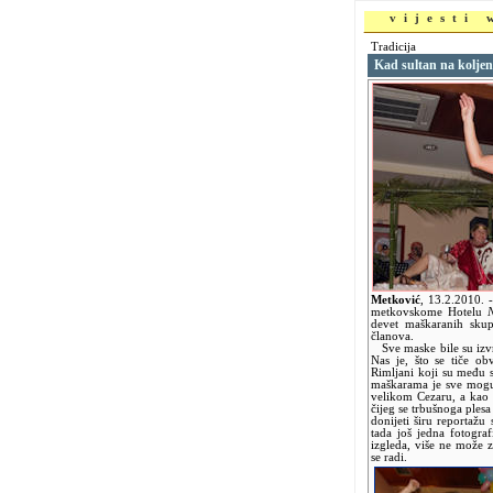
vijesti
Tradicija
Kad sultan na kolje
Metković
,
13.2.2010.
metkovskome Hotelu
devet maškaranih skup
članova.
Sve maske bile su izvr
Nas je, što se tiče ob
Rimljani koji su među s
maškarama je sve moguć
velikom Cezaru, a kao 
čijeg se trbušnoga plesa
donijeti širu reportažu 
tada još jedna fotogra
izgleda, više ne može 
se radi.