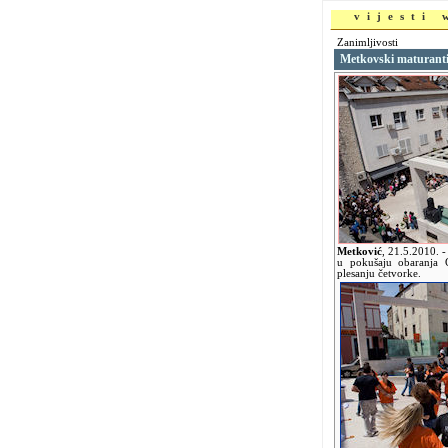
vijesti
Zanimljivosti
Metkovski maturanti
Metković
,
21.5.2010.
-
u pokušaju obaranja 
plesanju četvorke.