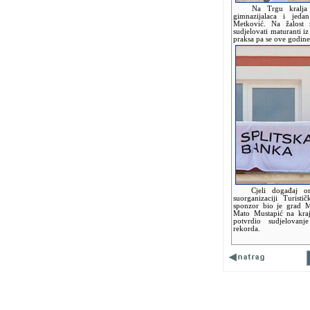
Na Trgu kralja Tom
gimnazijalaca i jeda
Metković. Na žalost
sudjelovati maturanti i
praksa pa se ove godin
Cjeli događaj orga
suorganizaciji Turist
sponzor bio je grad M
Mato Mustapić na kra
potvrdio sudjelovan
rekorda.