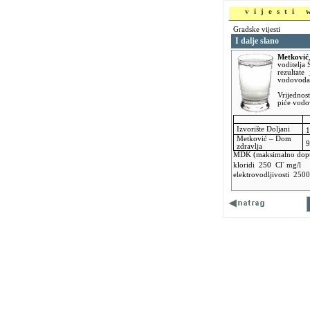
vijesti
Gradske vijesti
I dalje slano
Metković
voditelja
rezultate
vodovoda
Vrijednos
piće vodo
Izvorište Doljani
1
Metković –
Dom
9
zdravlja
MDK (maksimalno dopuš
-
kloridi 250 Cl
mg/l
elektrovodljivosti 250