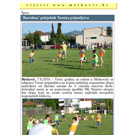
vijesti www.metkovic.hr
Šport
'Barcelona' pobjednik Turnira prijateljstva
Metković
,
7.6.2010.
- Treću godinu za redom u Metkoviću se
odigrava Turnir prijateljstva na kojem sudjeluju nogometne ekipe
sastavljene od dječaka uzrasta do 2. razreda osnovne škole.
Jučerašnji turnir je na pomoćnom igralištu NK Neretve okupio
šest ekipa koje su nosile zvučna imena najboljih europskih
nogometnih klubova.