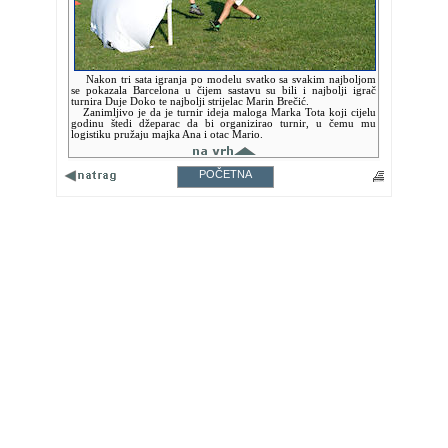
Nakon tri sata igranja po modelu svatko sa svakim najboljom
se pokazala Barcelona u čijem sastavu su bili i najbolji igrač
turnira Duje Doko te najbolji strijelac Marin Brečić.
Zanimljivo je da je turnir ideja maloga Marka Tota koji cijelu
godinu štedi džeparac da bi organizirao turnir, u čemu mu
logistiku pružaju majka Ana i otac Mario.
POČETNA