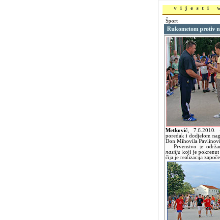
vijesti
Šport
Rukometom protiv na
Metković
,
7.6.2010.
poredak i dodjelom nag
Don Mihovila Pavlinovi
Prvenstvo je održan
nasilja
koji je pokrenut
čija je realizacija zap