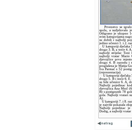
Prvenstvo se igralo u
spolu, a sudjelovalo 
Odigrano je ukupno 14
svim kategorijama nagr
su dobili i najbolji poje
jedino učenici 1. i 2. ra
U kategoriji dječaka 3.
drugo 3. B, a treće 4. A
najbolji strijelac Ton
najbolji vratar Mario 
djevojčice prvo mjesto
drugo 4. B razredu i 
proglašena je Matija Gol
Iva Parmać s 52 postign
(reprezentacija).
U kategoriji dječaka 5.
drugo 5. B i treće 6. E.
su bile učenice 6. A, d
Najbolji pojedinac ko
djevojčica Ana Mioč (6.
B) s postignutih 78 gol
gola. Najbolji vratari 
A).
U kategoriji 7. i 8. raz
je najviše pokazala eki
Najbolji pojedinac je 
Dodig, a najbolji vratar 