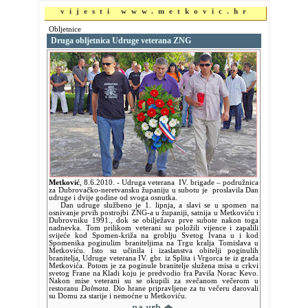
vijesti www.metkovic.hr
Obljetnice
Druga obljetnica Udruge veterana ZNG
Metković
,
8.6.2010.
- Udruga veterana IV. brigade – podružnica
za Dubrovačko-neretvansku županiju u subotu je proslavila Dan
udruge i dvije godine od svoga osnutka.
Dan udruge službeno je 1. lipnja, a slavi se u spomen na
osnivanje prvih postrojbi ZNG-a u županiji, satnija u Metkoviću i
Dubrovniku 1991., dok se obilježava prve subote nakon toga
nadnevka. Tom prilikom veterani su položili vijence i zapalili
svijeće kod Spomen-križa na groblju Svetog Ivana u i kod
Spomenika poginulim braniteljima na Trgu kralja Tomislava u
Metkoviću. Isto su učinila i izaslanstva obitelji poginulih
branitelja, Udruge veterana IV. gbr. iz Splita i Vrgorca te iz grada
Metkovića. Potom je za poginule branitelje služena misa u crkvi
svetog Frane na Kladi koju je predvodio fra Paviša Norac Kevo.
Nakon mise veterani su se okupili za svečanom večerom u
restoranu
Dalmata
. Dio hrane pripravljene za tu večeru darovali
su Domu za starije i nemoćne u Metkoviću.