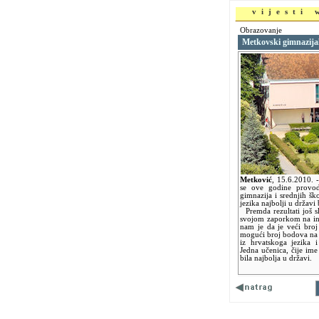
vijesti
Obrazovanje
Metkovski gimnazijal
Metković
,
15.6.2010.
se ove godine provodi
gimnazija i srednjih šk
jezika najbolji u državi
Premda rezultati još s
svojom zaporkom na int
nam je da je veći broj
mogući broj bodova na p
iz hrvatskoga jezika i
Jedna učenica, čije ime
bila najbolja u državi.