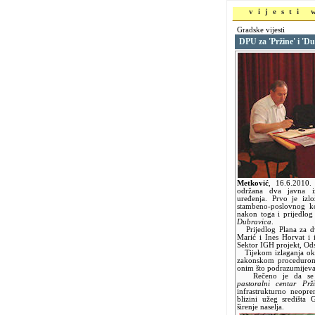
vijesti
Gradske vijesti
DPU za 'Pržine' i 'D
Metković
,
16.6.2010
održana dva javna izl
uređenja. Prvo je izl
stambeno-poslovnog k
nakon toga i prijedlog
Dubravica
.
Prijedlog Plana za dv
Marić i Ines Horvat i 
Sektor IGH projekt, Od
Tijekom izlaganja oku
zakonskom procedurom 
onim što podrazumijevaj
Rečeno je da s
pastoralni centar Prž
infrastrukturno neopr
blizini užeg središta
širenje naselja.