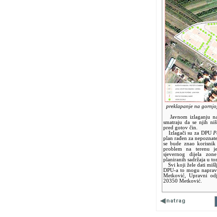
preklapanje na gornjoj 
Javnom izlaganju nazo
smatraju da se njih niš
pred gotov čin.
Izlagači su za DPU
P
plan rađen za nepoznat
se bude znao korisnik 
problem na terenu je
sjevernog dijela zone
planiranih sadržaja u to
Svi koji žele dati mišlj
DPU-a to mogu napravit
Metković, Upravni odj
20350 Metković.