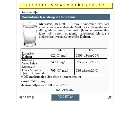
vijesti www.metkovic.hr
Gradske vijesti
Normalizira li se stanje u Doljanima?
Metković
,
16.6.2010.
- Evo i najnovijih rezultata
analize vode u vodovodu Metkovića. Osim što veći
dio građana ima pitku vodu (iako je nekom tlak
jako loš) veseli opadanje vrijednosti klorida i
elektrovodljivosti na izvorištu Doljani.
Kloridi
EV
Izvorište
-
◦
622 Cl
mg/l
2390 µS/cm/20
C
Doljani
Metković
-
◦
34 Cl
mg/l
695 µS/cm/20
C
Veletržnica
Metković
-
◦
Ulica S.Radića
705 Cl
mg/l
936 µS/cm/20
C
(staro Komunalno)
MDK (maksimalno dopuštene koncentracije)
-
kloridi 250 Cl
mg/l
◦
elektrovodljivosti 2500 µS/cm/20
C.
POČETNA