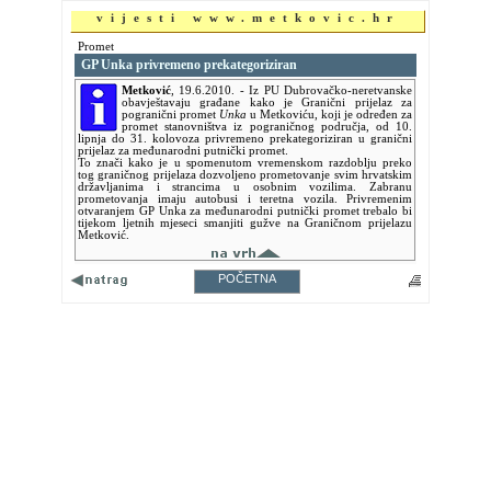
vijesti www.metkovic.hr
Promet
GP Unka privremeno prekategoriziran
Metković
,
19.6.2010.
- Iz PU Dubrovačko-neretvanske
obavještavaju građane kako je Granični prijelaz za
pogranični promet
Unka
u Metkoviću, koji je određen za
promet stanovništva iz pograničnog područja, od 10.
lipnja do 31. kolovoza privremeno prekategoriziran u granični
prijelaz za međunarodni putnički promet.
To znači kako je u spomenutom vremenskom razdoblju preko
tog graničnog prijelaza dozvoljeno prometovanje svim hrvatskim
državljanima i strancima u osobnim vozilima. Zabranu
prometovanja imaju autobusi i teretna vozila. Privremenim
otvaranjem GP Unka za međunarodni putnički promet trebalo bi
tijekom ljetnih mjeseci smanjiti gužve na Graničnom prijelazu
Metković.
POČETNA