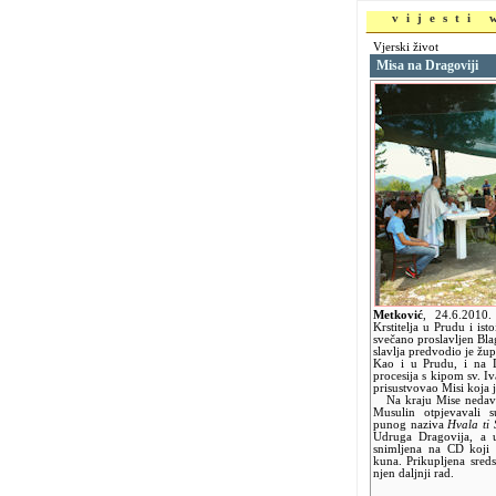
vijesti
Vjerski život
Misa na Dragoviji
Metković
,
24.6.2010
Krstitelja u Prudu i ist
svečano proslavljen Blag
slavlja predvodio je žu
Kao i u Prudu, i na D
procesija s kipom sv. I
prisustvovao Misi koja 
Na kraju Mise nedav
Musulin otpjevavali
punog naziva
Hvala ti 
Udruga Dragovija, a 
snimljena na CD koji 
kuna. Prikupljena sred
njen daljnji rad.