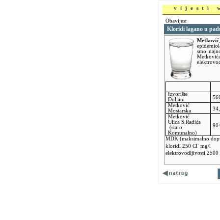
vijesti
Obavijest
Kloridi lagano u pad
Metković
epidemio
smo najno
Metković
elektrovod
Izvorište
56
Doljani
Metković
34,
Mostarska
Metković
Ulica S.Radića
90
(staro
Komunalno)
MDK (maksimalno dopuš
-
kloridi 250 Cl
mg/l
elektrovodljivosti 250