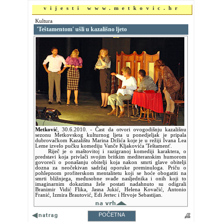
vijesti www.metkovic.hr
Kultura
'Teštamentom' ušli u kazališno ljeto
Metković
,
30.6.2010.
- Čast da otvori ovogodišnju kazališnu
sezonu Metkovskog kulturnog ljeta u ponedjeljak je pripala
dubrovačkom Kazalištu Marina Držića koje je u režiji Ivana Lea
Leme izvelo pučku komediju Vanče Kljakovića 'Teštament'.
Riječ je o maštovitoj i razigranoj komediji karaktera, o
predstavi koja privlači svojim britkim mediteranskim humorom
govoreći o ponašanju obitelji koja nakon smrti glave obitelji
dozna za neočekivan sadržaj oporuke preminuloga. Priču o
pohlepnom profiterskom mentalitetu koji se hoće obogatiti na
smrti bližnjega, međusobne svađe nasljednika i onih koji to
imaginarnim dokazima žele postati nadahnuto su odigrali
Branimir Vidić Flika, Jasna Jukić, Helena Kovačić, Antonio
Franić, Izmira Brautović, Edi Jertec i Hrvoje Sebastijan.
POČETNA