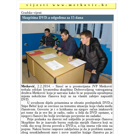
vijesti www.metkovic.hr
Gradske vijesti
Skupština DVD-a odgođena za 15 dana
Metković
,
2.2.2014.
- Sinoć se u prostorijama JVP Metković
trebala održati Izvanredna skupština Dobrovoljnog vatrogasnog
društva Metković koja je sazvana kako bi se popunila upražnjena
mjesta nekolicine članova koji su na vlastiti zahtjev napustili
DVD.
U uvodnom dijelu prisutnima se obratio predsjednik DVD-a
Stipe Bebić koji se osvrnuo na trenutnu situaciju koja vlada među
članstvom. Govorio je i o kritikama na njegov račun istaknuvši
pri tome da je sve što je radio, radio u želji da DVD opstane, a
njegovi članovi što bolje izvršavaju povjerene im zadatke.
Prije prelaska na dnevni red uslijedilo je prozivanje članova
Skupštine što je izazvalo burnu reakciju starijih članova koji su
velik dio svog života proveli u DVD-u, a čija imena više nisu na
popisu. Nakon burne rasprave zaključeno je da je problem nastao
zbog neusklađenosti stare i nove matične knjige članstva pa je