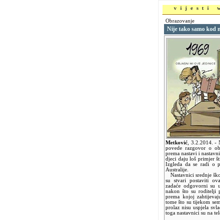
vijesti
Obrazovanje
Nije tako samo kod 
Metković
,
3.2.2014.
- 
povede razgovor o obr
prema nastavi i nastavni
djeci daju loš primjer š
Izgleda da se radi o p
Australije.
Nastavnici srednje ško
su stvari postaviti o
zadaće odgovorni su uč
nakon što su roditelji 
prema kojoj zahtijeva
tome što su tijekom seme
prolaz nisu uspjela svl
toga nastavnici su na te