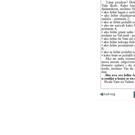
Lijep pozdrav! Dobili
Vaše škole. Kako bis
djelatnikom, molimo Vas
• ako želite lagati o raz
• ako želite objašnjava
zadaću - pritisnite 2;
• ako se želite požaliti 
• ako ste nazvali kako b
pritisnite 4;
• ako želite pitati zašt
poslane na Vaš mail - pri
• ako želite da Vam mi o
• ako želite nekoga dohvat
• ako želite promijeniti 
8;
• ako se želite požaliti 
• kako biste se požalili 
Ako ste sada svjesni d
mora snositi odgovorno
domaću zadaću i da na
truda, molimo Vas da 
dan.
Ako ovo sve želite č
u zemlju u kojoj se on 
Hvala Vam na Vašem za