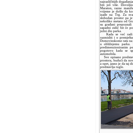
najrazličitijih događanj
biti još više. Dovolj
Maraton, razne manifes
vrijeme je došlo da ko
izađe na Trg. Za sva 
slobodan prostor pa je
nekoliko metara od Gra
su građani prepoznali
zapadni zidić bit će p
južni dio parka.
Kada se već radi rek
razmisliti i o premje
Domovinskome ratu na p
u obližnjemu parku. P
predimenzioniranim po
pogotovo kada se sp
automobila.
Sve opisano predstavl
prostora, budući da novc
a opet, jasno je da taj 
predstavlja ruglo.