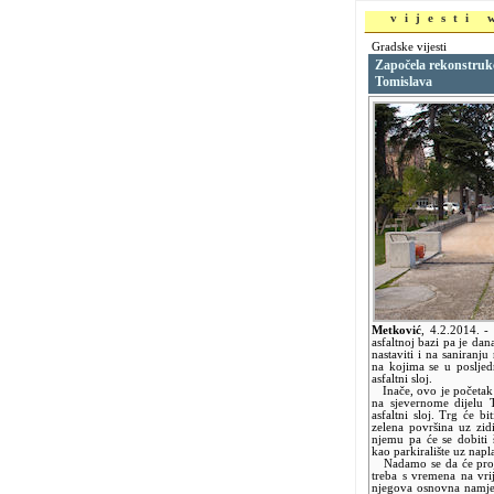
vijesti
Gradske vijesti
Započela rekonstrukci
Tomislava
Metković
,
4.2.2014.
-
asfaltnoj bazi pa je dana
nastaviti i na saniranj
na kojima se u posljed
asfaltni sloj.
Inače, ovo je početak 
na sjevernome dijelu 
asfaltni sloj. Trg će b
zelena površina uz zi
njemu pa će se dobiti š
kao parkiralište uz napl
Nadamo se da će projek
treba s vremena na vri
njegova osnovna namjen