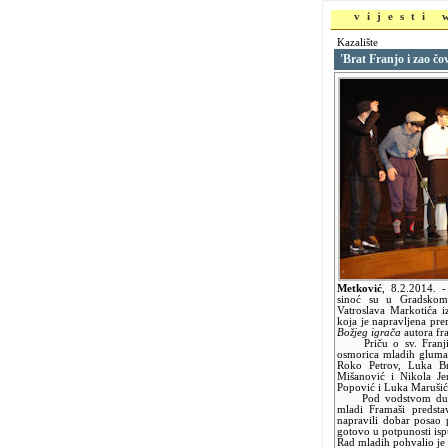
vijesti
Kazalište
'Brat Franjo i zao č
Metković
,
8.2.2014.
-
sinoć su u Gradskom 
Vatroslava Markotića i
koja je napravljena pr
Božjeg igrača
autora fra
Priču o sv. Franji, n
osmorica mladih glumac
Roko Petrov, Luka Br
Mišanović i Nikola Je
Popović i Luka Marušić
Pod vodstvom duhovn
mladi Framaši predsta
napravili dobar posao 
gotovo u potpunosti is
Rad mladih pohvalio je i