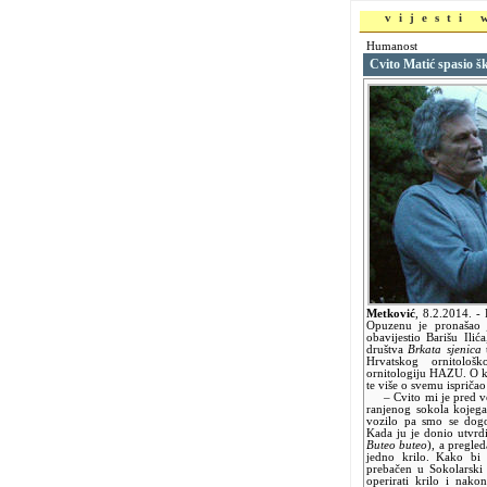
vijesti
Humanost
Cvito Matić spasio š
Metković
,
8.2.2014.
- 
Opuzenu je pronašao j
obavijestio Barišu Ili
društva
Brkata sjenica
t
Hrvatskog ornitolo
ornitologiju HAZU. O koj
te više o svemu ispričao
– Cvito mi je pred več
ranjenog sokola kojega
vozilo pa smo se dog
Kada ju je donio utvrd
Buteo buteo
), a pregle
jedno krilo. Kako bi 
prebačen u Sokolarski
operirati krilo i nakon