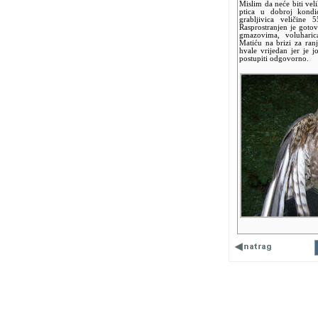
Mislim da neće biti vel
ptica u dobroj kondici
grabljivica veličin
Rasprostranjen je gotov
gmazovima, voluharic
Matiću na brizi za ranj
hvale vrijedan jer je 
postupiti odgovorno.