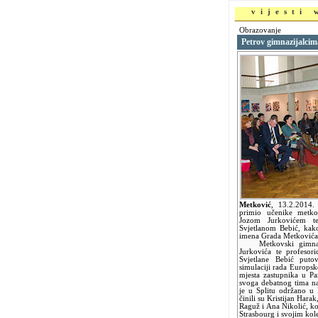
vijesti
Obrazovanje
Petrov gimnazijalcim
Metković
,
13.2.2014
primio učenike metko
Jozom Jurkovićem t
Svjetlanom Bebić, kak
imena Grada Metkovića
Metkovski gimnazija
Jurkovića te profesor
Svjetlane Bebić puto
simulaciji rada Europsk
mjesta zastupnika u Pa
svoga debatnog tima n
je u Splitu održano u 
činili su Kristijan Hara
Raguž i Ana Nikolić, k
Strasbourg i svojim kol