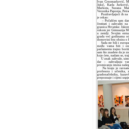
Ivan Crnomarković, Mar
Jukić, Karla Jurković
Markota, Suzana Mat
Veronika Paponja, Petra
Pozdravljajući ih na 
je rekao:
– Počašćen sam dana
čestitati i zahvaliti
granica Hrvatske. Iskre
rukom jer Gimnazija Me
u zemlji. Svojim entu
grada već godinama od
domovini bez obzira o k
Sada ste bili i europa
među vama biti i on
parlamenta trajno borit
sam što znadete da je zn
koje ćete, nadam se, tra
U znak zahvale, uime 
dar – zahvaljuju v
promicanju imena našeg
Na kraju je ravnatelj
profesora i učenika,
gradonačelniku, kaza
prepoznaje i cijeni uspj