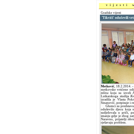
vijesti
Gradske vijesti
'Tikvići' oduševili vr
Metković
,
18.2.2014.
-
metkovske vrtićene od
mlinu
koju su izveli A
Lutkarskoga studija
Kv
izradila je Vlasta Po
Sinanović, potpisuje i re
Glumci su predstavu z
oduševilo djecu koja 
sudjelovala u priči, 
imanju gdje je zbog za
Naravno, prijatelji
tikvi
rješavaju problem.