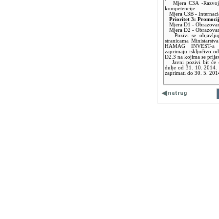
Mjera C3A -Razvojne a
kompetencije
Mjera C3B - Internaci
Prioritet 3: Promocija
Mjera D1 - Obrazovanj
Mjera D2 - Obrazovanj
Pozivi se objavlju
stranicama Ministarstva
HAMAG INVEST-a
zaprimaju isključivo o
D2.3 na kojima se prija
Javni pozivi bit će ot
dulje od 31. 10. 2014.
zaprimati do 30. 5. 201