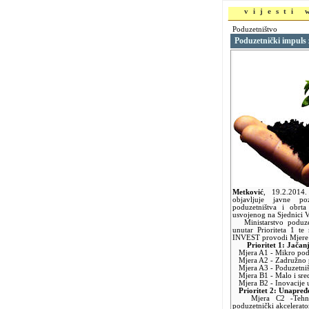
vijesti
Poduzetništvo
Poduzetnički impuls 
Metković
,
19.2.2014
objavljuje javne p
poduzetništva i obrt
usvojenog na Sjednici V
Ministarstvo poduzet
unutar Prioriteta 1 t
INVEST provodi Mjere A
Prioritet 1: Jačan
Mjera A1 - Mikro podu
Mjera A2 - Zadružno 
Mjera A3 - Poduzetništ
Mjera B1 - Malo i sred
Mjera B2 - Inovacije
Prioritet 2: Unapređ
Mjera C2 -Tehnološ
poduzetnički akcelerato