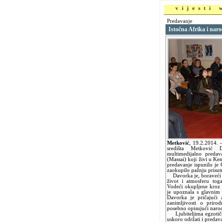
vijesti
Predavanje
Istočna Afrika i nar
Metković
,
19.2.2014.
središta Metković 
multimedijalno predav
(Massai) koji živi u Ken
predavanje ispunilo je 
zaokupilo pažnju prisut
Davorka je, boraveći u 
život i atmosferu tog
Vodeći okupljene kroz s
je upoznala s glavnim 
Davorka je pričajući
zanimljivosti o priro
posebno opisujući naro
Ljubiteljima egzotič
uskoro održati i predava