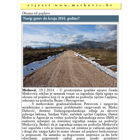
vijesti www.metkovic.hr
Obrana od poplave
Nasip gotov do kraja 2016. godine?
Metković
,
19.2.2014.
- U prostorijama gradske uprave Grada
Metkovića održan je sastanak vezan uz izgradnju dijela nasipa za
obranu od poplava koji će se graditi na području općine Čapljina,
odnosno na području Bosne i Hercegovine.
S metkovskim gradonačelnikom Petrovom i njegovim
suradnicima o spomenutoj problematici razgovarali su: Mirko
Duhović, direktor Vodnogospodarskoga odjela za slivove
južnoga Jadrana, Smiljan Vidić, načelnik općine Čapljina, Damir
Mrđen iz Agencije za vodno područje Jadranskoga mora (BiH) te
nadzorni inženjeri na trenutnoj izgradnji nasipa na području
Metkovića. Budući da je izgradnja nasipa na području Metkovića
već započela i vrlo je intenzivna, od iznimne je važnosti započeti
i drugi dio nasipa kako bi sustav obrane od poplave funkcionirao
u potpunosti. Na sastanku su dogovorene smjernice za što brže
obavljanje pripremnih radnji poput izrade projektne