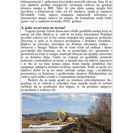
dokumentacije i rješavanja imovinsko-pravnih odnosa, čime bi se
već sljedeće godine omogućilo otvaranje radova na gradnji
dionice nasipa u BiH. Tako bi oba djela nasipa mogla biti
završena u planiranom roku od 42 mjeseca, mada je namjera
Hrvatskih voda, nakon izlaganja nadzornih inženjera o
trenutnome stanju radova na nasipu, da kompletan nasip bude
gotov već u zadnjem kvartalu 2016. godine.
A, kako stvari stoje na terenu?
Tragom gornje vijesti danas smo obišli gradilište nasipa koje se
sastoji od triju dijelova, tj. radi se na trima lokacijama. Prijašnji
izvođač radova već je bio nasuo temeljni sloj nasipa na području
Duvrata, a sada je ta dionica produljena i dodatno obrađena.
Radovi se trenutno obavljaju na dvjema sekcijama nasipa –
Jerkovac i Struga. Nakon što se trasa očisti od raslinja i skine
površinski sloj humusa, na tlo se postavljaju tzv. geomreža i
geotekstil na koje se nasipa materijal iskopan pri gradnji autoceste
te se dodatno zbija. Cijelo su vrijeme na gradilište pristizali
kamioni s materijalom za nasip, a saznali smo da radove usporava
i to što se na trasi nasipa nalazi dosta kanala (jendeka) čije
nasipanje zahtijeva dodatne količine materijala. Kada se spoje svi
dijelovi dobit će se ne samo začetak nasipa nego i kvalitetna
prometnica za kamione i građevinske strojeve
Skladgradnje
pa
radovi neće toliko ovisiti o vremenskim (ne)prilikama.
Budući da se nasip gradi na iznimno nekvalitetnome tlu,
gradnja će se obaviti u nekoliko faza između kojih će trebati
sačekati da se prethodni sloj slegne, tj. da prestane njegovo
propadanje u mekano tlo.