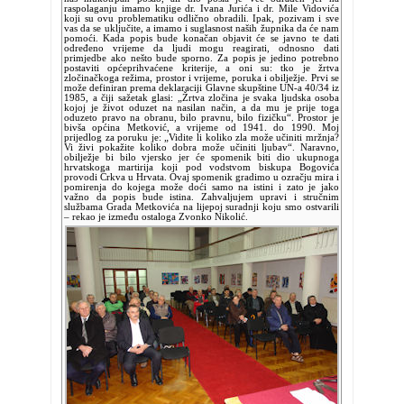
raspolaganju imamo knjige dr. Ivana Jurića i dr. Mile Vidovića
koji su ovu problematiku odlično obradili. Ipak, pozivam i sve
vas da se uključite, a imamo i suglasnost naših župnika da će nam
pomoći. Kada popis bude konačan objavit će se javno te dati
određeno vrijeme da ljudi mogu reagirati, odnosno dati
primjedbe ako nešto bude sporno. Za popis je jedino potrebno
postaviti općeprihvaćene kriterije, a oni su: tko je žrtva
zločinačkoga režima, prostor i vrijeme, poruka i obilježje. Prvi se
može definiran prema deklaraciji Glavne skupštine UN-a 40/34 iz
1985, a čiji sažetak glasi: „Žrtva zločina je svaka ljudska osoba
kojoj je život oduzet na nasilan način, a da mu je prije toga
oduzeto pravo na obranu, bilo pravnu, bilo fizičku“. Prostor je
bivša općina Metković, a vrijeme od 1941. do 1990. Moj
prijedlog za poruku je: „Vidite li koliko zla može učiniti mržnja?
Vi živi pokažite koliko dobra može učiniti ljubav“. Naravno,
obilježje bi bilo vjersko jer će spomenik biti dio ukupnoga
hrvatskoga martirija koji pod vodstvom biskupa Bogovića
provodi Crkva u Hrvata. Ovaj spomenik gradimo u ozračju mira i
pomirenja do kojega može doći samo na istini i zato je jako
važno da popis bude istina. Zahvaljujem upravi i stručnim
službama Grada Metkovića na lijepoj suradnji koju smo ostvarili
– rekao je između ostaloga Zvonko Nikolić.