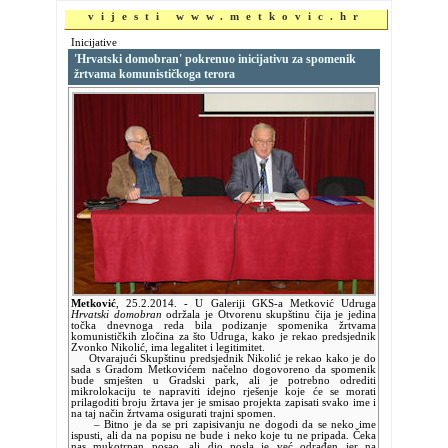
vijesti www.metkovic.hr
Inicijative
'Hrvatski domobran' pokrenuo inicijativu za spomenik
žrtvama komunističkoga terora
Metković
,
25.2.2014.
- U Galeriji GKS-a Metković Udruga
Hrvatski domobran
održala je Otvorenu skupštinu čija je jedina
točka dnevnoga reda bila podizanje spomenika žrtvama
komunističkih zločina za što Udruga, kako je rekao predsjednik
Zvonko Nikolić, ima legalitet i legitimitet.
Otvarajući Skupštinu predsjednik Nikolić je rekao kako je do
sada s Gradom Metkovićem načelno dogovoreno da spomenik
bude smješten u Gradski park, ali je potrebno odrediti
mikrolokaciju te napraviti idejno rješenje koje će se morati
prilagoditi broju žrtava jer je smisao projekta zapisati svako ime i
na taj način žrtvama osigurati trajni spomen.
– Bitno je da se pri zapisivanju ne dogodi da se neko ime
ispusti, ali da na popisu ne bude i neko koje tu ne pripada. Čeka
nas mukotrpan posao, ali dio posla je već odrađen jer na